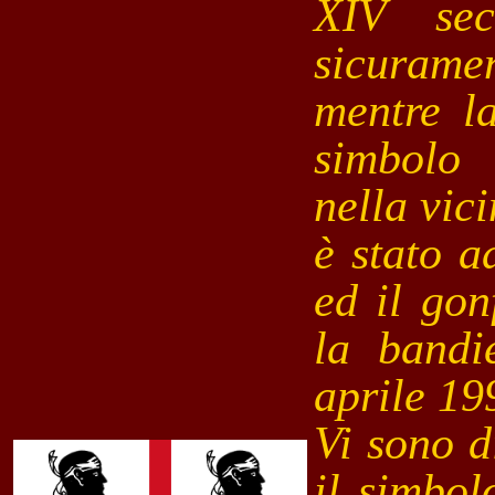
XIV sec
sicurame
mentre l
simbolo 
nella vic
è stato a
ed il gon
la bandie
aprile 19
Vi sono d
il simbol