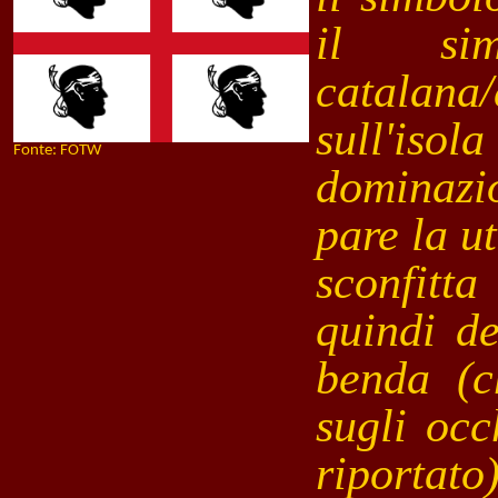
il si
catalan
sull'is
Fonte: FOTW
dominazio
pare la u
sconfitt
quindi d
benda (c
sugli oc
riportato