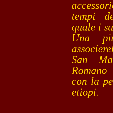
accessor
tempi d
quale i sa
Una più
associer
San Mau
Romano I
con la pe
etiopi.